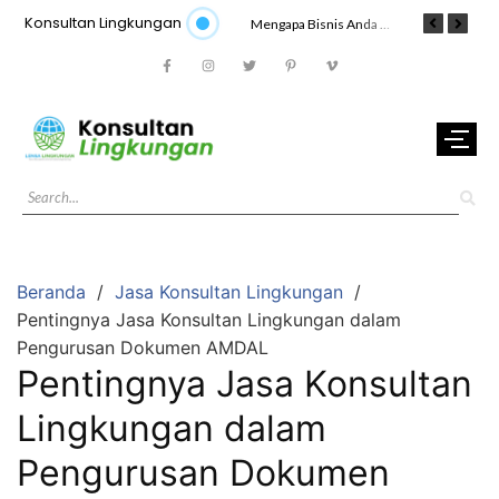
Konsultan Lingkungan
Manfaat Utama Menggunakan Jasa Konsultan AMDAL Jakarta bagi Pengusaha
Stop Denda Lingkungan! Jasa Konsultan Lingkungan Siap Membantu Anda
Mengapa Bisnis Anda Membutuhkan Jasa Konsultan Lingkungan Profesional?
Beranda
Jasa Konsultan Lingkungan
Pentingnya Jasa Konsultan Lingkungan dalam
Pengurusan Dokumen AMDAL
Pentingnya Jasa Konsultan
Lingkungan dalam
Pengurusan Dokumen