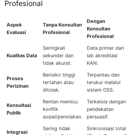
Profesional
Dengan
Aspek
Tanpa Konsultan
Konsultan
Evaluasi
Profesional
Profesional
Seringkali
Data primer dari
Kualitas Data
sekunder dan
lab akreditasi
tidak akurat.
KAN.
Berisiko tinggi
Terpantau dan
Proses
tertahan atau
terukur melalui
Perizinan
ditolak.
sistem OSS.
Rentan memicu
Terkelola dengan
Konsultasi
konflik
pendekatan
Publik
sosial/penolakan.
persuasif.
Sering tidak
Sinkronisasi total
Integrasi