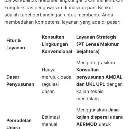
bahwa kualitas dokumen lingkungan akan menentukan
kompleksitas pengawasan di masa depan. Berikut
adalah tabel perbandingan untuk membantu Anda
membedakan kompetensi layanan yang ada di pasar:
Konsultan
Layanan Strategis
Fitur &
Lingkungan
(PT Lensa Makmur
Layanan
Konvensional
Sejahtera)
Mengintegrasikan
Hanya
Konsultan
Dasar
merujuk pada
penyusunan AMDAL
Penyusunan
regulasi
dan UKL UPL
dengan
dasar.
kajian teknis
mendalam.
Menggunakan
Jasa
Estimasi
kajian dispersi udara
Pemodelan
manual
AERMOD
untuk
Udara