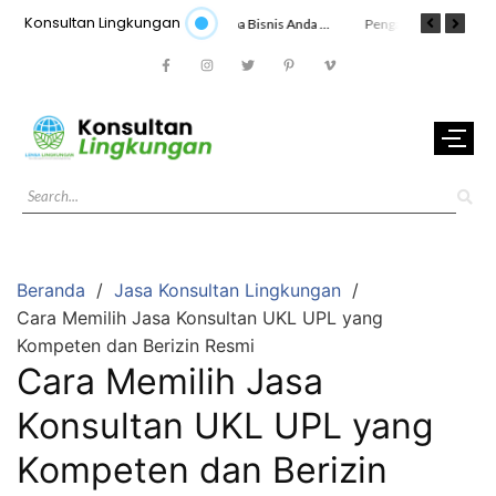
Konsultan Lingkungan
Stop Denda Lingkungan! Jasa Konsultan Lingkungan Siap Membantu Anda
Mengapa Bisnis Anda Membutuhkan Jasa Konsultan Lingkungan Profesional?
Pengaruh Jasa Konsultan Lingkungan Terhadap Skor ESG Perusahaan
Beranda
Jasa Konsultan Lingkungan
Cara Memilih Jasa Konsultan UKL UPL yang
Kompeten dan Berizin Resmi
Cara Memilih Jasa
Konsultan UKL UPL yang
Kompeten dan Berizin